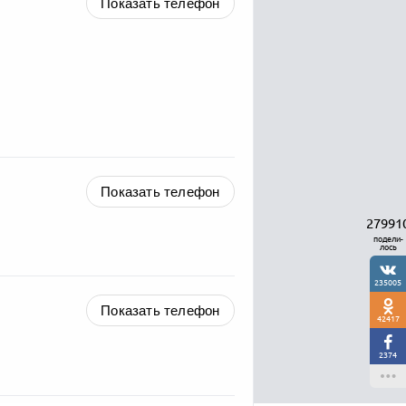
Показать телефон
Показать телефон
27991
подели-
лось
235005
Показать телефон
42417
2374