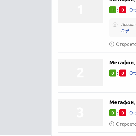
1
0
:
От
Просят
Откроется
Мегафон
,
0
0
:
От
Мегафон
,
0
0
:
От
Откроется