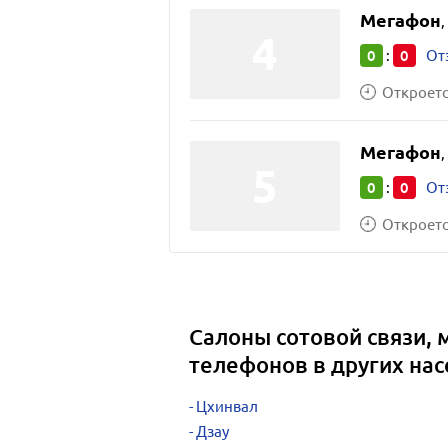
Мегафон
,
0
0
:
От
Откроется
Мегафон
,
0
0
:
От
Откроется
Салоны сотовой связи,
телефонов в других на
Цхинвал
Дзау