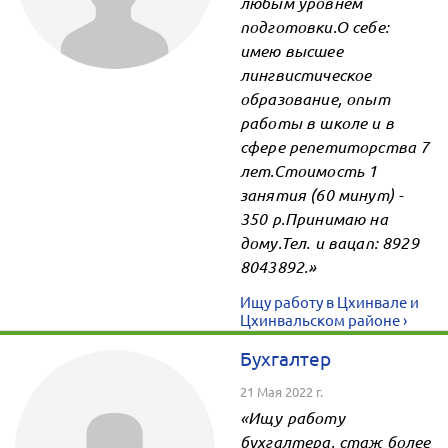
любым уровнем
подготовки.О себе:
имею высшее
лингвистическое
образование, опыт
работы в школе и в
сфере репетиторства 7
лет.Стоимость 1
занятия (60 минут) -
350 р.Принимаю на
дому.Тел. и вацап: 8929
8043892.»
Ищу работу в Цхинвале и
Цхинвальском районе ›
Бухгалтер
21 Мая 2022 г.
«Ищу работу
бухгалтера, стаж более