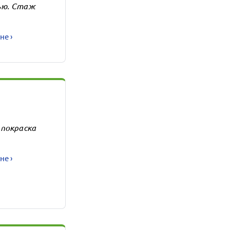
ью. Стаж
не ›
 покраска
не ›