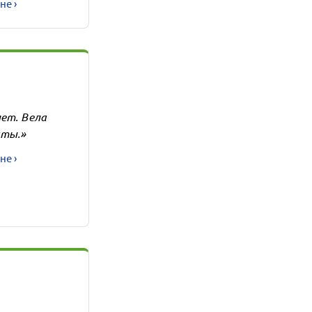
не ›
ет. Вела
аты.»
не ›