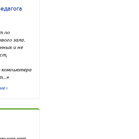
педагога
т по
вого зала.
нных и не
ст,
е компьютера
...»
не ›
ивычек нет.