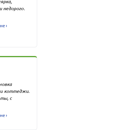
ярка,
и недорого.
не ›
новка
ли коттеджи.
ты, с
не ›