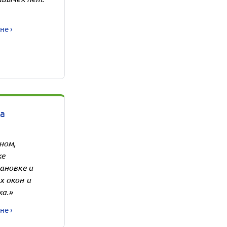
не ›
а
ном,
ке
ановке и
х окон и
ка.»
не ›