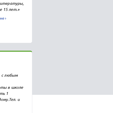
 литературы,
 15 лет.»
не ›
. с любым
оты в школе
ть 1
ому.Тел. и